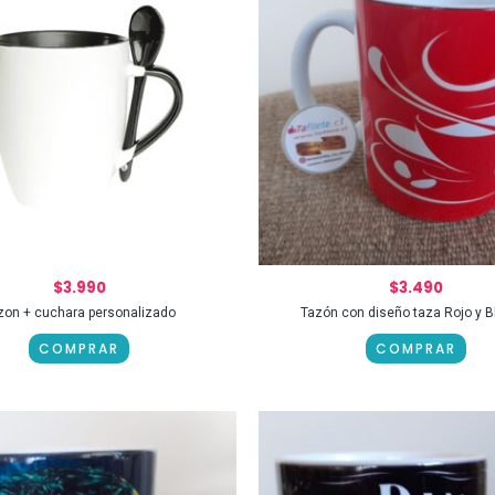
$
3.990
$
3.490
zon + cuchara personalizado
Tazón con diseño taza Rojo y B
COMPRAR
COMPRAR