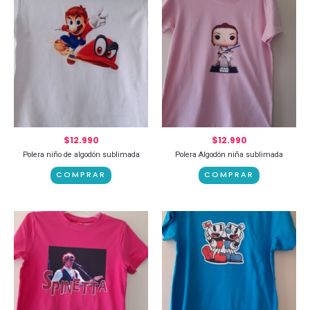
$
12.990
$
12.990
Polera niño de algodón sublimada
Polera Algodón niña sublimada
COMPRAR
COMPRAR