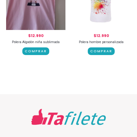
$
12.990
$
12.990
Polera Algodón niña sublimada
Polera hombre personalizada
COMPRAR
COMPRAR