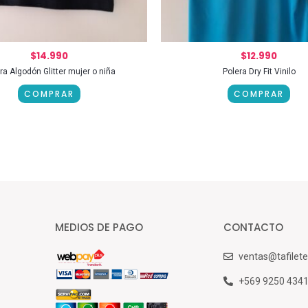
$
14.990
$
12.990
ra Algodón Glitter mujer o niña
Polera Dry Fit Vinilo
COMPRAR
COMPRAR
MEDIOS DE PAGO
CONTACTO
ventas@tafilete
+569 9250 434