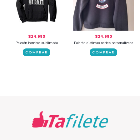
$
24.990
$
24.990
Polerón hombre sublimado
Polerón distintas series personalizado
COMPRAR
COMPRAR