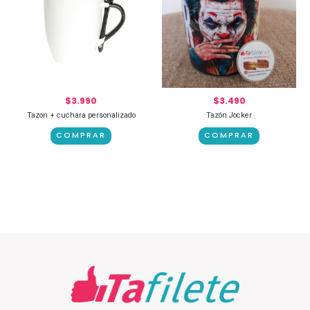
$
3.990
$
3.490
Tazon + cuchara personalizado
Tazón Jocker
COMPRAR
COMPRAR