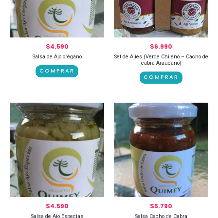
$
4.590
$
6.990
Salsa de Ajo orégano
Set de Ajíes (Verde Chileno – Cacho de
cabra Araucano)
COMPRAR
COMPRAR
$
4.590
$
5.790
Salsa de Ajo Especias
Salsa Cacho de Cabra